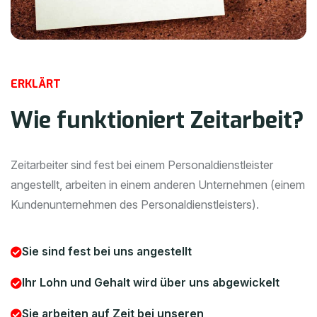
E
R
K
L
Ä
R
T
W
i
e
f
u
n
k
t
i
o
n
i
e
r
t
Z
e
i
t
a
r
b
e
i
t
?
Zeitarbeiter sind fest bei einem Personaldienstleister
angestellt, arbeiten in einem anderen Unternehmen (einem
Kundenunternehmen des Personaldienstleisters).
Sie sind fest bei uns angestellt
Ihr Lohn und Gehalt wird über uns abgewickelt
Sie arbeiten auf Zeit bei unseren