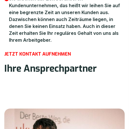
Kundenunternehmen, das heißt wir leihen Sie auf
eine begrenzte Zeit an unseren Kunden aus.
Dazwischen können auch Zeiträume liegen, in
denen Sie keinen Einsatz haben. Auch in dieser
Zeit erhalten Sie Ihr reguläres Gehalt von uns als
Ihrem Arbeitgeber.
J
E
T
Z
T
K
O
N
T
A
K
T
A
U
F
N
E
H
M
E
N
I
h
r
e
A
n
s
p
r
e
c
h
p
a
r
t
n
e
r