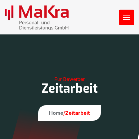
F
ü
r
B
e
w
e
r
b
e
r
Zeitarbeit
Home
Zeitarbeit
/